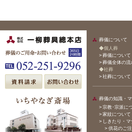
葬儀について
◆個人葬
>
葬儀について
>
葬儀全体の流
◆社葬
>
社葬について
葬儀の知識・マ
>
宗教･宗派に
>
家紋について
>
しきたり・マ
> 供花のご