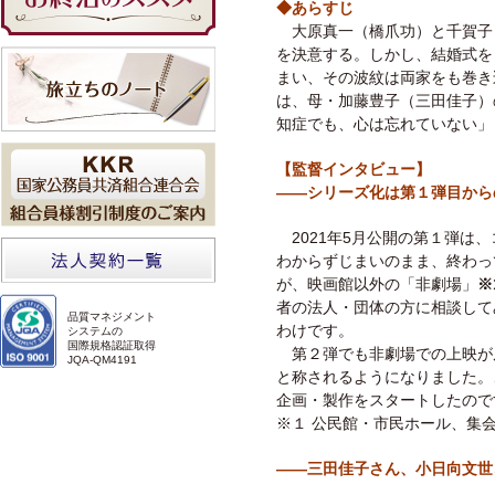
◆あらすじ
大原真一（橋爪功）と千賀子
を決意する。しかし、結婚式を
まい、その波紋は両家をも巻き
は、母・加藤豊子（三田佳子）
知症でも、心は忘れていない」
【監督インタビュー】
――シリーズ化は第１弾目から
2021年5月公開の第１弾は
わからずじまいのまま、終わっ
が、映画館以外の「非劇場」
※
者の法人・団体の方に相談して
品質マネジメント
わけです。
システムの
国際規格認証取得
第２弾でも非劇場での上映が
JQA-QM4191
と称されるようになりました。
企画・製作をスタートしたので
※１ 公民館・市民ホール、集
――三田佳子さん、小日向文世