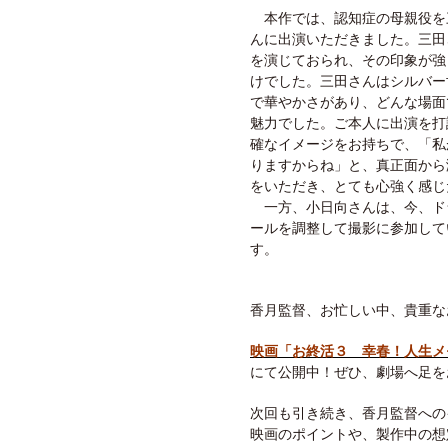
本作では、認知症の母親役を
んに出演いただきました。三田
を演じておられ、その印象が強
けでした。三田さんはシルバー
で華やかさがあり、どんな場面
魅力でした。ご本人に出演を打
確なイメージをお持ちで、「私
りますからね」と、真正面から
をいただき、とても心強く感じ
一方、小日向さんは、今、ド
ールを調整して撮影に参加して
す。
香月監督、お忙しい中、貴重な
映画「お終活３ 幸春！人生メ
にて公開中！ぜひ、劇場へ足を
次回も引き続き、香月監督への
映画のポイントや、製作中の想