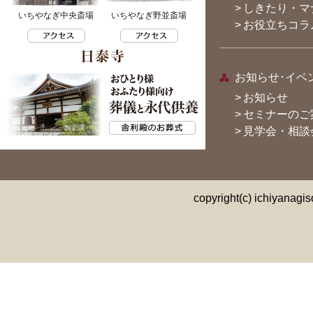
>
しきたり・マナ
いちやなぎ中央斎場
いちやなぎ野並斎場
>
お役立ちコラ
お知らせ･イベ
>
お知らせ
>
セミナーのご
>
見学会・相談
copyright(c) ichiyanagi